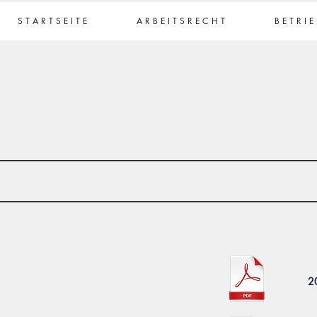
S T A R T S E I T E
A R B E I T S R E C H T
B E T R I E