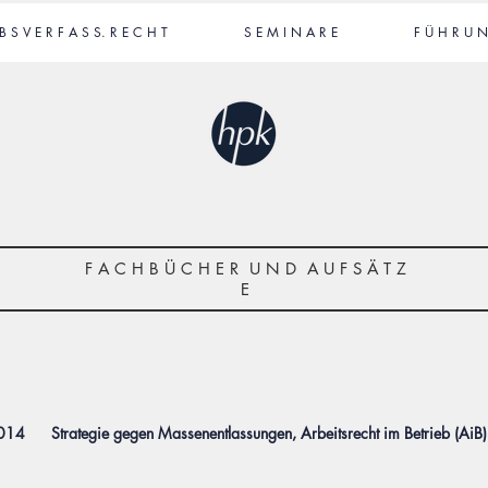
 B S V E R F A S S. R E C H T
S E M I N A R E
F Ü H R U N
F A C H B Ü C H E R U N D A U F S Ä T Z
E
2014
Strategie gegen Massenentlassungen, Arbeitsrecht im Betrieb (AiB