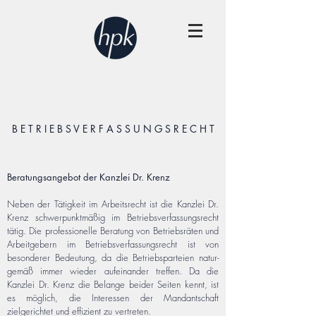
B E T R I E B S V E R F A S S U N G S R E C H T
Beratungsangebot der Kanzlei Dr. Krenz
Neben der Tätigkeit im Arbeitsrecht ist die Kanzlei Dr.
Krenz schwerpunktmäßig im Betriebsverfassungsrecht
tätig. Die professionelle Beratung von Betriebsräten und
Arbeitgebern im Betriebsverfassungsrecht ist von
besonderer Bedeutung, da die Betriebsparteien natur-
gemäß immer wieder aufeinander treffen. Da die
Kanzlei Dr. Krenz die Belange beider Seiten kennt, ist
es möglich, die Interessen der Mandantschaft
zielgerichtet und effizient zu vertreten.