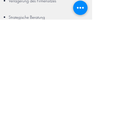
Verlagerung des Firmensitzes
Strategische Beratung
Verhandeln und Abschluss von
Interessenausgleichen
Verhandeln und Abschluss von Sozialplänen
(Abfindungen, Outplacement,
Turboprämien/Sprinterprämein,
Ausstiegsklauseln)
buero@krenz-kanzlei.de
+49 (0)30 /
29 36 901 - 0
+49 (0)30 /
29 36 901
- 10